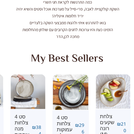
כמה התרגשות לקראת חגי תשרי
השקת קולקציית לאבה, פרי-סייל על מערכות אוכל וסטים והשיא יהיה
יריד חלומות איטליה!
בואו להתרגש איתי ולהנות ממבצעי השקה בלעדיים
הזמינו כעת והיו ערוכות לחגים הקרובים עם שולחן מהחלומות
מחכה לכן,הדר
My Best Sellers
צלחת
סט 4
סט 4
שקעים
צלחות
21
₪
צלחות
₪
29
₪
38
רונה
מנה
עמוקות
0
6
4