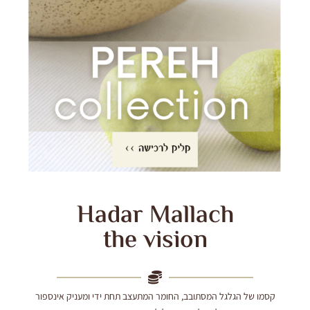
Hadar Mallach
the vision
קסמו של הגלגל המסתובב, החומר המתעצב תחת ידי ומעניק אינספור