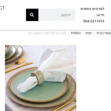
CT
לפרטים נוספים
חייגו:
054-5211415
עמוד הבית
>
חנות
>
PEREH
>
סט 4 צלחות מנה ראשונה נגה