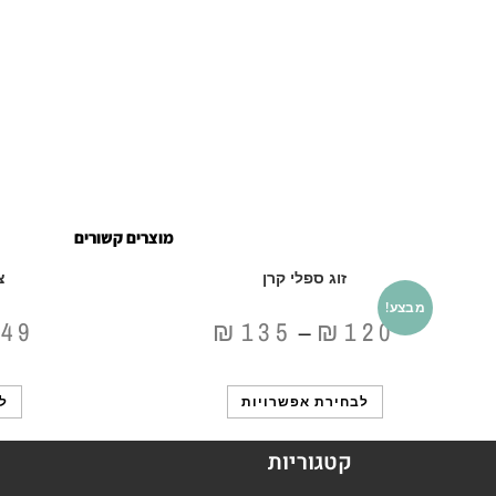
מוצרים קשורים
זוג ספלי קרן
צ
מבצע!
149
₪
135
₪
120
–
לבחירת אפשרויות
ל
קטגוריות